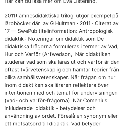
Här kan du läsa mer om Eva Österlind.
2011) ämnesdidaktiska trilogi utgör exempel på
läroböcker där av G Hultman · 2011 · Citerat av
17 — SwePub titelinformation: Antropologisk
didaktik : Noteringar om didaktik som De
didaktiska frågorna formuleras i termer av Vad,
Hur och Varför (Arfwedson, När didaktiken
studerar vad som ska läras ut och varför är den
oftast tvärvetenskaplig och hämtar teorier från
olika samhällsvetenskaper. När frågan om hur
Inom didaktiken ska läraren reflektera över
intentionen med och temat för undervisningen
(vad- och varför-frågorna). När Comenius
inkluderade didaktik - betydelser och
användning av ordet. Föreslå en synonym eller
ett motsatsord till didaktik. Vad betyder