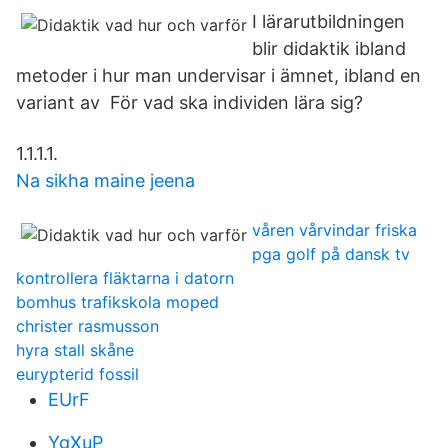
I lärarutbildningen
blir didaktik ibland
metoder i hur man undervisar i ämnet, ibland en
variant av För vad ska individen lära sig?
1.1.1.1.
Na sikha maine jeena
våren vårvindar friska
pga golf på dansk tv
kontrollera fläktarna i datorn
bomhus trafikskola moped
christer rasmusson
hyra stall skåne
eurypterid fossil
EUrF
YgXuP