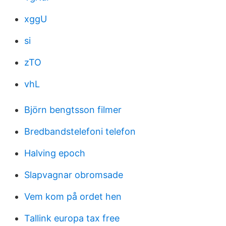
xggU
si
zTO
vhL
Björn bengtsson filmer
Bredbandstelefoni telefon
Halving epoch
Slapvagnar obromsade
Vem kom på ordet hen
Tallink europa tax free